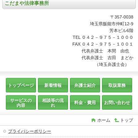
こだまや法律事務所
〒357-0038
埼玉県飯能市仲町12-9
芳本ビル6階
TEL ０４２－９７５－１０００
FAX ０４２－９７５－１００１
代表弁護士 本間 由也
代表弁護士 吉田 まどか
（埼玉弁護士会）
トップページ
新着情報
弁護士紹介
取扱業務
サービスの
相談等の流
料金・費用
お問い合わせ
内容
れ
ホーム
トップ
プライバシーポリシー